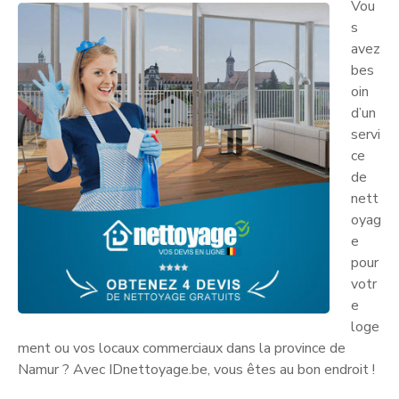
Vou
s
avez
bes
oin
d’un
servi
ce
de
nett
oyag
e
pour
votr
e
loge
ment ou vos locaux commerciaux dans la province de
Namur ? Avec IDnettoyage.be, vous êtes au bon endroit !